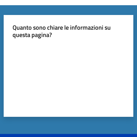
Documenti
Quanto sono chiare le informazioni su
e
questa pagina?
dati
Valuta da 1 a 5 stelle
Scopri
il
territorio
Tutti
per
la
TERRA