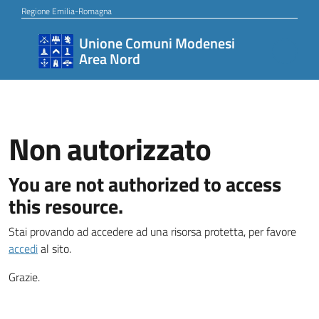
Vai al contenuto
Vai alla navigazione
Vai al footer
Regione Emilia-Romagna
Unione Comuni Modenesi
Unione
Area Nord
Comuni
Modenesi
Area
Nord
Non autorizzato
You are not authorized to access
Amministrazione
this resource.
Stai provando ad accedere ad una risorsa protetta, per favore
accedi
al sito.
Novità
Grazie.
Servizi