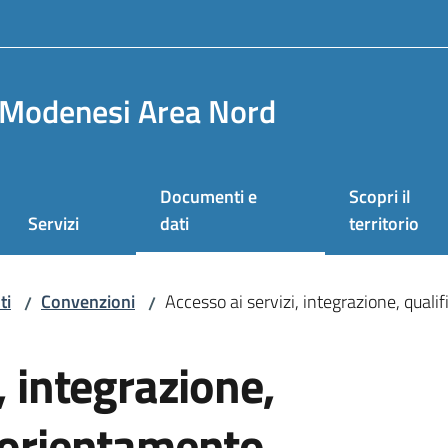
Modenesi Area Nord
Documenti e
Scopri il
Servizi
dati
territorio
ti
Convenzioni
Accesso ai servizi, integrazione, qual
/
/
, integrazione,
d orientamento