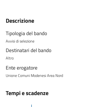
Tutti
gli
Descrizione
argomenti...
Tipologia del bando
Avvisi di selezione
Seguici
Destinatari del bando
su
Altro
Ente erogatore
Unione Comuni Modenesi Area Nord
Tempi e scadenze