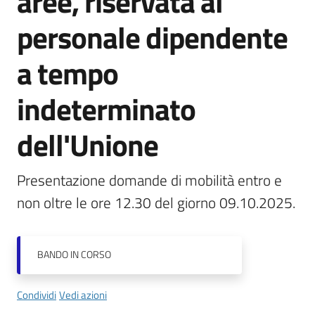
aree, riservata al
personale dipendente
Documenti
a tempo
e
dati
indeterminato
dell'Unione
Scopri
il
territorio
Presentazione domande di mobilità entro e 
non oltre le ore 12.30 del giorno 09.10.2025.
BANDO
IN CORSO
Tutti
per
Condividi
Vedi azioni
la
TERRA