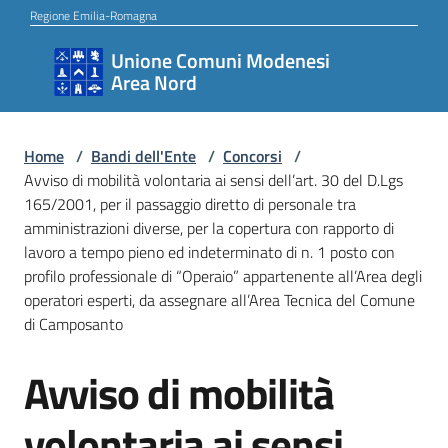
Vai al contenuto
Vai alla navigazione
Vai al footer
Regione Emilia-Romagna
Unione Comuni Modenesi
Unione
Area Nord
Comuni
Modenesi
Area
Home
/
Bandi dell'Ente
/
Concorsi
/
Avviso di mobilità volontaria ai sensi dell’art. 30 del D.Lgs
Nord
165/2001, per il passaggio diretto di personale tra
amministrazioni diverse, per la copertura con rapporto di
lavoro a tempo pieno ed indeterminato di n. 1 posto con
profilo professionale di “Operaio” appartenente all’Area degli
Amministrazione
operatori esperti, da assegnare all’Area Tecnica del Comune
di Camposanto
Novità
Avviso di mobilità
Salta al contenuto
volontaria ai sensi
Servizi