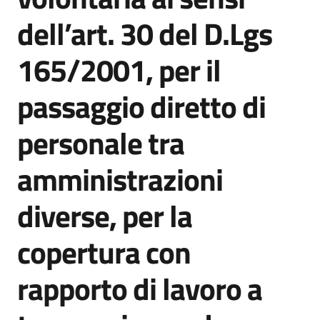
dell’art. 30 del D.Lgs
Documenti
165/2001, per il
e
dati
passaggio diretto di
personale tra
Scopri
il
amministrazioni
territorio
diverse, per la
copertura con
Tutti
rapporto di lavoro a
per
la
TERRA