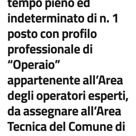
tempo pieno ed
indeterminato di n. 1
Tutti
gli
posto con profilo
argomenti...
professionale di
Seguici
“Operaio”
su
appartenente all’Area
degli operatori esperti,
da assegnare all’Area
Tecnica del Comune di