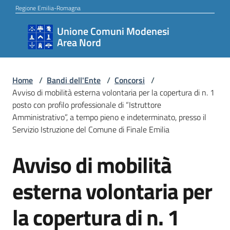
Vai al contenuto
Vai alla navigazione
Vai al footer
Regione Emilia-Romagna
Unione Comuni Modenesi
Unione
Area Nord
Comuni
Modenesi
Area
Home
/
Bandi dell'Ente
/
Concorsi
/
Avviso di mobilità esterna volontaria per la copertura di n. 1
Nord
posto con profilo professionale di “Istruttore
Amministrativo”, a tempo pieno e indeterminato, presso il
Servizio Istruzione del Comune di Finale Emilia
Amministrazione
Avviso di mobilità
Salta al contenuto
esterna volontaria per
Novità
la copertura di n. 1
Servizi