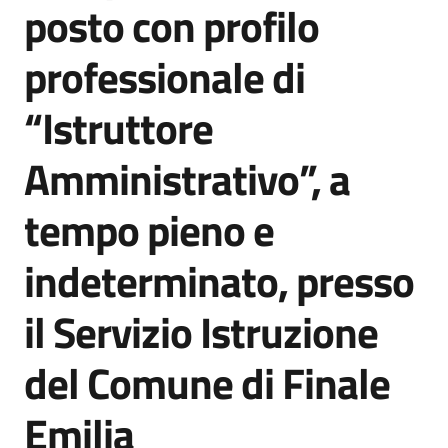
posto con profilo
professionale di
Documenti
e
“Istruttore
dati
Amministrativo”, a
Scopri
tempo pieno e
il
territorio
indeterminato, presso
il Servizio Istruzione
del Comune di Finale
Tutti
per
Emilia
la
TERRA