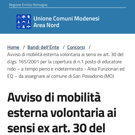
Vai al contenuto
Vai alla navigazione
Vai al footer
Regione Emilia-Romagna
Unione Comuni Modenesi
Unione
Area Nord
Comuni
Modenesi
Area
Home
/
Bandi dell'Ente
/
Concorsi
/
Avviso di mobilità esterna volontaria ai sensi ex art. 30 del
Nord
d.lgs. 165/2001 per la copertura di n.1 posto di educatore
nido – a tempo pieno e indeterminato - Area Funzionari ed
EQ – da assegnare al comune di San Possidonio (MO)
Amministrazione
Avviso di mobilità
Salta al contenuto
esterna volontaria ai
Novità
sensi ex art. 30 del
Servizi