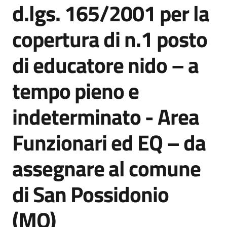
d.lgs. 165/2001 per la
copertura di n.1 posto
Documenti
e
di educatore nido – a
dati
tempo pieno e
Scopri
indeterminato - Area
il
territorio
Funzionari ed EQ – da
assegnare al comune
di San Possidonio
Tutti
per
(MO)
la
TERRA