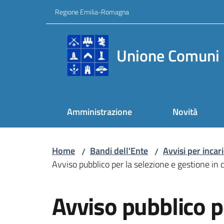
Vai al contenuto
Vai alla navigazione
Vai al footer
Regione Emilia-Romagna
Unione Comuni 
Amministrazione
Novità
Home
Bandi dell'Ente
Avvisi per incari
/
/
Avviso pubblico per la selezione e gestione in 
Salta al contenuto
Avviso pubblico p