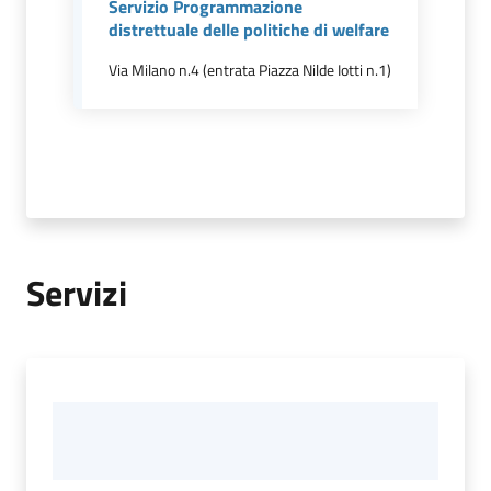
Servizio Programmazione
distrettuale delle politiche di welfare
Via Milano n.4 (entrata Piazza Nilde Iotti n.1)
Documenti
e
dati
Scopri
il
territorio
Servizi
Tutti
per
la
TERRA