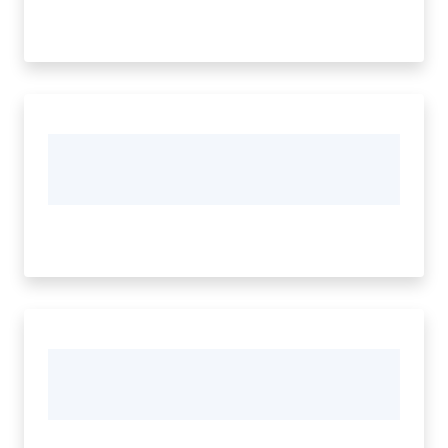
Tutti
gli
argomenti...
Menu selezionato
Seguici
su