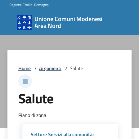
Vai al contenuto
Vai alla navigazione
Vai al footer
Regione Emilia-Romagna
Unione Comuni Modenesi
Unione
Area Nord
Comuni
Modenesi
Area
Nord
Home
/
Argomenti
/
Salute
Amministrazione
Salute
Novità
Piano di zona
Settore Servizi alla comunità:
Servizi