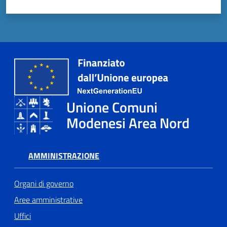
Tutti
gli
argomenti...
Menu selezionato
Seguici
Unione Comuni
su
Modenesi Area Nord
AMMINISTRAZIONE
Organi di governo
Aree amministrative
Uffici