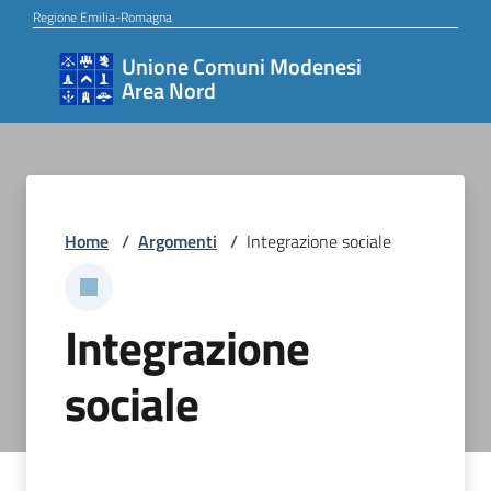
Vai al contenuto
Vai alla navigazione
Vai al footer
Regione Emilia-Romagna
Unione Comuni Modenesi
Unione
Area Nord
Comuni
Modenesi
Area
Nord
Home
/
Argomenti
/
Integrazione sociale
Amministrazione
Integrazione
sociale
Novità
Servizi