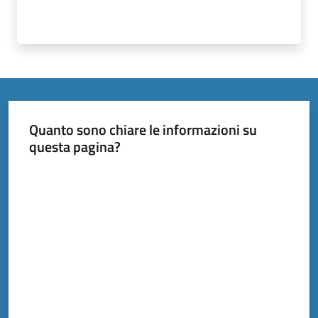
Documenti
e
dati
Quanto sono chiare le informazioni su
Scopri
questa pagina?
il
Valuta da 1 a 5 stelle
territorio
Tutti
per
la
TERRA