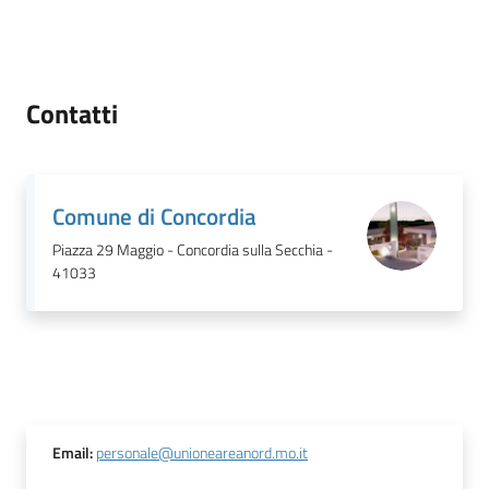
Tutti
gli
Contatti
argomenti...
Seguici
Comune di Concordia
su
Piazza 29 Maggio - Concordia sulla Secchia -
41033
Email
:
personale@unioneareanord.mo.it