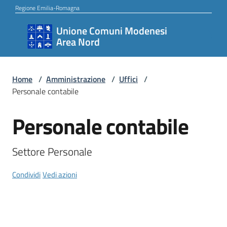
Vai al contenuto
Vai alla navigazione
Vai al footer
Regione Emilia-Romagna
Unione Comuni Modenesi
Unione
Area Nord
Comuni
Modenesi
Area
Home
/
Amministrazione
/
Uffici
/
Personale contabile
Nord
Personale contabile
Salta al contenuto
Amministrazione
Settore Personale
Condividi
Vedi azioni
Novità
Servizi