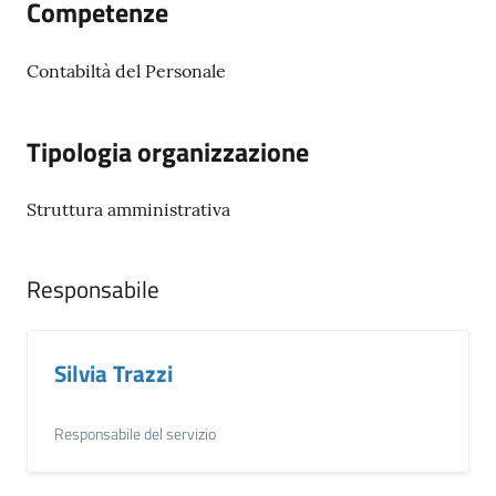
Competenze
Contabiltà del Personale
Documenti
e
dati
Tipologia organizzazione
Struttura amministrativa
Scopri
il
territorio
Responsabile
Silvia Trazzi
Tutti
Responsabile del servizio
per
la
TERRA