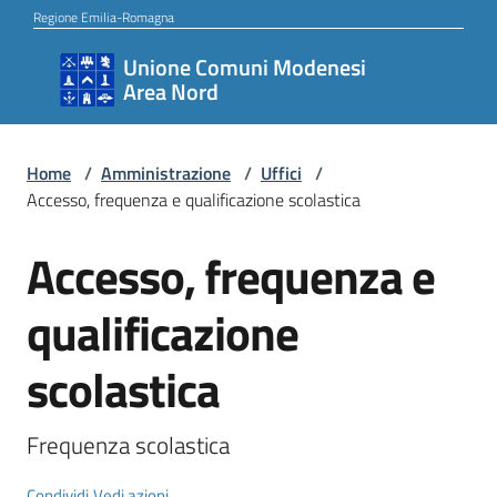
Vai al contenuto
Vai alla navigazione
Vai al footer
Regione Emilia-Romagna
Unione Comuni Modenesi
Unione
Area Nord
Comuni
Modenesi
Area
Home
/
Amministrazione
/
Uffici
/
Accesso, frequenza e qualificazione scolastica
Nord
Accesso, frequenza e
Salta al contenuto
Amministrazione
qualificazione
scolastica
Novità
Frequenza scolastica
Servizi
Condividi
Vedi azioni