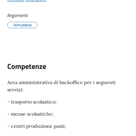
Argomenti
Documenti
Istruzione
e
dati
Scopri
Competenze
il
territorio
Area amministrativa di backoffice per i seguenti
servizi:
- trasporto scolastico;
Tutti
- mense scolastiche;
per
- centri produzione pasti;
la
TERRA