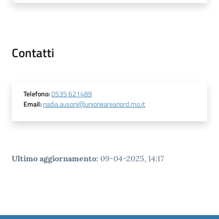
Tutti
gli
argomenti...
Contatti
Seguici
Telefono
:
0535 621489
su
Email
:
nadia.ausoni@unioneareanord.mo.it
Ultimo aggiornamento
:
09-04-2025, 14:17