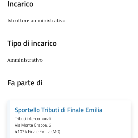
Incarico
Istruttore amministrativo
Documenti
e
dati
Tipo di incarico
Amministrativo
Scopri
il
territorio
Fa parte di
Sportello Tributi di Finale Emilia
Tutti
Tributi intercomunali
per
Via Monte Grappa, 6
la
41034
Finale Emilia (MO)
TERRA