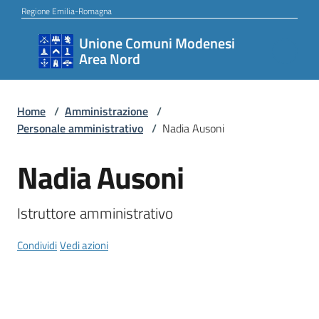
Vai al contenuto
Vai alla navigazione
Vai al footer
Regione Emilia-Romagna
Unione Comuni Modenesi
Unione
Area Nord
Comuni
Modenesi
Area
Home
/
Amministrazione
/
Personale amministrativo
/
Nadia Ausoni
Nord
Nadia Ausoni
Salta al contenuto
Amministrazione
Istruttore amministrativo
Condividi
Vedi azioni
Novità
Servizi