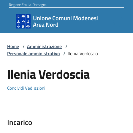
Vai al contenuto
Vai alla navigazione
Vai al footer
Regione Emilia-Romagna
Unione Comuni Modenesi
Unione
Area Nord
Comuni
Modenesi
Area
Home
/
Amministrazione
/
Personale amministrativo
/
Ilenia Verdoscia
Nord
Ilenia Verdoscia
Salta al contenuto
Amministrazione
Condividi
Vedi azioni
Novità
Incarico
Servizi