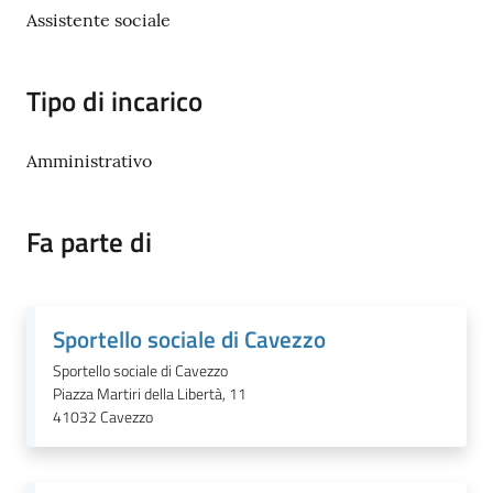
Assistente sociale
Documenti
Tipo di incarico
e
dati
Amministrativo
Scopri
Fa parte di
il
territorio
Sportello sociale di Cavezzo
Sportello sociale di Cavezzo
Piazza Martiri della Libertà, 11
Tutti
41032
Cavezzo
per
la
TERRA