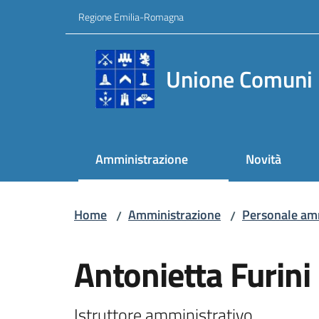
Vai al contenuto
Vai alla navigazione
Vai al footer
Regione Emilia-Romagna
Unione Comuni 
Amministrazione
Novità
Home
Amministrazione
Personale amm
/
/
Salta al contenuto
Antonietta Furini
Istruttore amministrativo