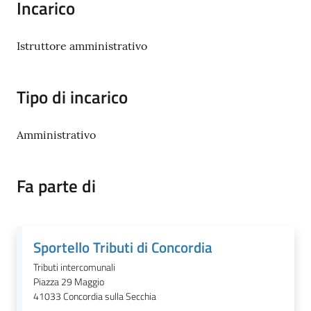
Incarico
Istruttore amministrativo
Documenti
e
dati
Tipo di incarico
Amministrativo
Scopri
il
territorio
Fa parte di
Sportello Tributi di Concordia
Tutti
Tributi intercomunali
per
Piazza 29 Maggio
la
41033
Concordia sulla Secchia
TERRA