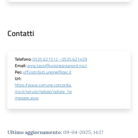
Tutti
gli
argomenti...
Contatti
Seguici
Telefono
:
0535.621512 - 0535.621459
su
Email
:
anna.tassi@unioneareanord.mo.t
Pec
:
ufficiotributi.unione@pec.it
Url
:
https://www.comune.concordia.
mo.it/servizi/notizie/notizie_ho
mepage.aspx
Ultimo aggiornamento
:
09-04-2025, 14:17