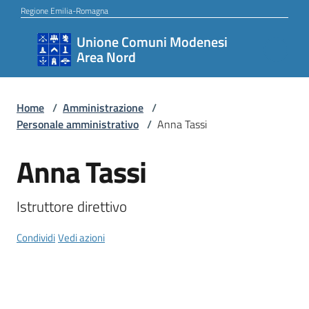
Vai al contenuto
Vai alla navigazione
Vai al footer
Regione Emilia-Romagna
Unione Comuni Modenesi
Unione
Area Nord
Comuni
Modenesi
Area
Home
/
Amministrazione
/
Personale amministrativo
/
Anna Tassi
Nord
Anna Tassi
Salta al contenuto
Amministrazione
Istruttore direttivo
Condividi
Vedi azioni
Novità
Servizi