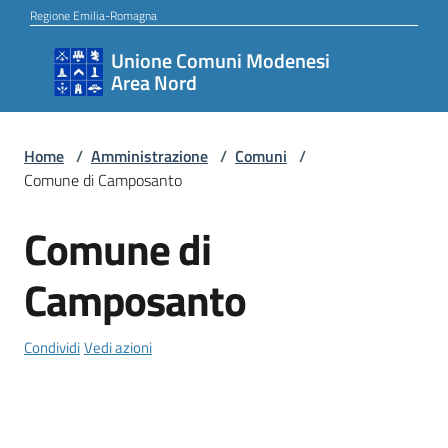
Vai al contenuto
Vai alla navigazione
Vai al footer
Regione Emilia-Romagna
Unione Comuni Modenesi
Unione
Area Nord
Comuni
Modenesi
Area
Home
/
Amministrazione
/
Comuni
/
Comune di Camposanto
Nord
Comune di
Salta al contenuto
Amministrazione
Camposanto
Condividi
Vedi azioni
Novità
Servizi