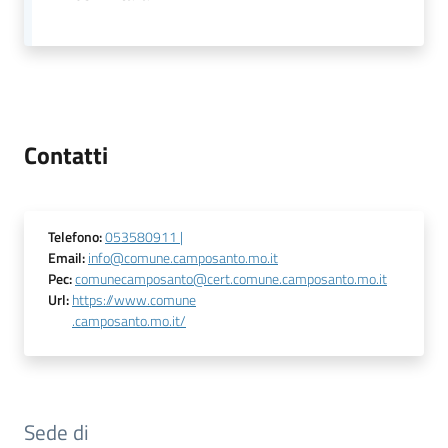
Tutti
gli
argomenti...
Contatti
Seguici
su
Telefono
:
053580911 |
Email
:
info@comune.camposanto.mo.it
Pec
:
comunecamposanto@cert.comune.camposanto.mo.it
Url
:
https://www.comune
.camposanto.mo.it/
Sede di