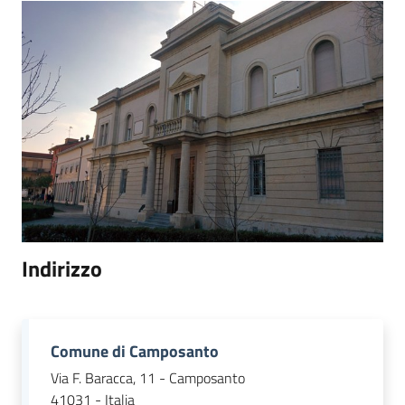
Documenti
e
dati
Scopri
il
territorio
Indirizzo
Tutti
Comune di Camposanto
per
Via F. Baracca, 11 - Camposanto
la
41031 - Italia
TERRA