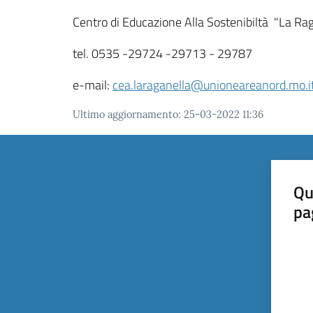
Centro di Educazione Alla Sostenibiltà "La Ra
tel. 0535 -29724 -29713 - 29787
e-mail:
cea.laraganella@unioneareanord.mo.i
Ultimo aggiornamento
:
25-03-2022 11:36
Qu
pa
Valut