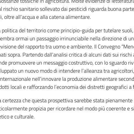
i sostanze tossiche in agricoltura. Molte evidenze di letteratu
 rischio sanitario sollevato dai pesticidi riguarda buona parte 
i, oltre all’acqua e alla catena alimentare.
politica del territorio come principio-guida per tutelare suoli, f
 sembra ormai un passaggio irrinunciabile nella direzione di u
e revisione del rapporto tra uomo e ambiente. Il Convegno “Men
i sopra. Partendo dall’analisi critica di alcuni dati sui rischi 
ntende promuovere un messaggio costruttivo, con lo sguardo riv
uppato un nuovo modo di intendere l’alleanza tra agricoltori, cit
internazionale nell’innovare la produzione alimentare secondo r
ti locali e rafforzando l’economia dei distretti geografici a f
a certezza che questa prospettiva sarebbe stata pienamente 
colarmente propizia per ricordare nel modo più coerente e sin
tico e culturale.