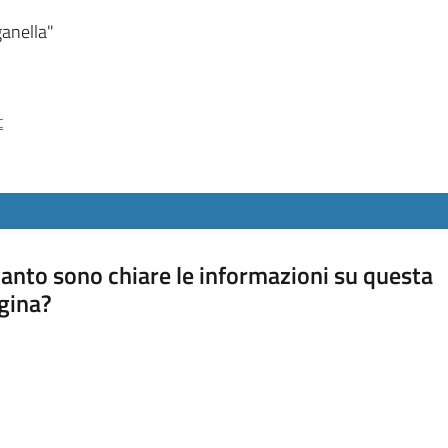
ganella"
t
anto sono chiare le informazioni su questa
gina?
a da 1 a 5 stelle