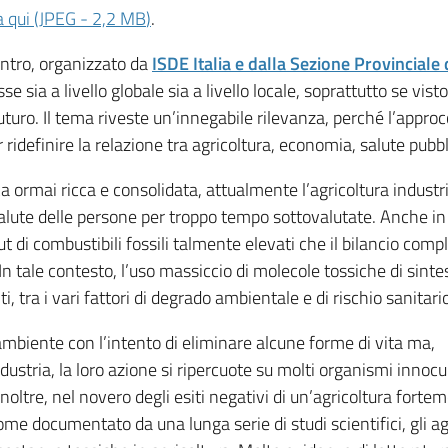
a qui
(
JPEG
-
2,2 MB
)
.
ontro, organizzato da
ISDE Italia e dalla Sezione Provincial
e sia a livello globale sia a livello locale, soprattutto se vist
ro. Il tema riveste un’innegabile rilevanza, perché l’approcci
ridefinire la relazione tra agricoltura, economia, salute pubbli
a ormai ricca e consolidata, attualmente l’agricoltura indust
salute delle persone per troppo tempo sottovalutate. Anche in 
ut di combustibili fossili talmente elevati che il bilancio comp
In tale contesto, l’uso massiccio di molecole tossiche di sintes
ti, tra i vari fattori di degrado ambientale e di rischio sanita
’ambiente con l’intento di eliminare alcune forme di vita ma,
tria, la loro azione si ripercuote su molti organismi innocui o
 Inoltre, nel novero degli esiti negativi di un’agricoltura fort
ome documentato da una lunga serie di studi scientifici, gli a