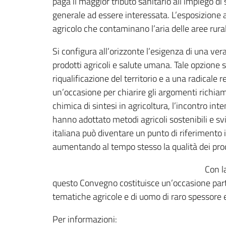
paga il maggior tributo sanitario all’impiego d
generale ad essere interessata. L’esposizione al
agricolo che contaminano l’aria delle aree rural
Si configura all’orizzonte l’esigenza di una vera 
prodotti agricoli e salute umana. Tale opzione
riqualificazione del territorio e a una radical
un’occasione per chiarire gli argomenti richiamat
chimica di sintesi in agricoltura, l’incontro i
hanno adottato metodi agricoli sostenibili e svil
italiana può diventare un punto di riferimento 
aumentando al tempo stesso la qualità dei prodot
Con l
questo Convegno costituisce un’occasione parti
tematiche agricole e di uomo di raro spessore e
Per informazioni: