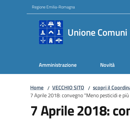
Vai al contenuto
Vai alla navigazione
Vai al footer
Regione Emilia-Romagna
Unione Comuni 
Amministrazione
Novità
Home
VECCHIO SITO
scopri il Coordi
/
/
7 Aprile 2018: convegno "Meno pesticidi e più 
7 Aprile 2018: co