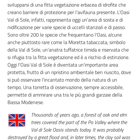
svilupparsi di una fitta vegetazione erbacea di idrofite che
creano barriere di protezione per l'avifauna presente. L'Oasi
Tutti
Val di Sole, infatti, rappresenta oggi un'area di sosta e di
gli
nidificazione per varie specie di uccelli stanziali e di passo.
argomenti...
Sono oltre 200 le specie che frequentano l'Oasi, alcune
anche piuttosto rare come la Moretta tabaccata, simbolo
della Val di Sole, un'anatra tuffatrice timida e riservata che
si rifugia tra la fitta vegetazione ed è a rischio di estinzione.
Seguici
Oggi l'Oasi Val di Sole è diventata un'importante area
su
protetta, frutto di un ripristino ambientale ben riuscito, dove
si può osservare l'incantato mondo della natura di un
tempo. Una torretta di osservazione, sempre accessibile,
permette di ammirare una tra le più grandi garzaie della
Bassa Modenese.
Thousands of years ago, a forest of oak and elm
trees covered the part of the Po Valley where the
Val di Sole Oasis stands today. It was probably
destroyed by a great flood and, in later times, the clay soil was