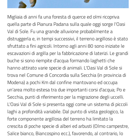
Migliaia di anni fa una foresta di querce ed olmi ricopriva
Documenti
quella parte di Pianura Padana sulla quale oggi sorge l'Oasi
e
Val di Sole. Fu una grande alluvione probabilmente a
dati
distruggerla e, in tempi successivi, il terreno argilloso è stato
sfruttato a fini agricoli. Intorno agli anni 80 sono iniziate le
escavazioni di argilla per la fabbricazione di laterizi. Le grandi
Scopri
buche si sono riempite d'acqua formando laghetti che
il
hanno attirato varie specie di animali. L'Oasi Val di Sole si
territorio
trova nel Comune di Concordia sulla Secchia (in provincia di
Menu selezionato
Modena) a pochi Km dal confine mantovano ed occupa
un'area molto estesa tra due importanti corsi d'acqua; Po e
Secchia, punti di riferimento per la migrazione degli uccelli.
L'Oasi Val di Sole si presenta oggi come un sistema di piccoli
laghi a profondità variabile. Dal punto di vista geologico, la
Tutti
forte componente argillosa del terreno ha limitato la
per
crescita di poche specie di alberi ed arbusti (Olmo campestre,
la
Salice bianco, Biancospino ecc.), favorendo, al contrario, lo
TERRA