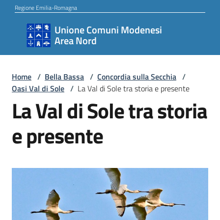
Vai al contenuto
Vai alla navigazione
Vai al footer
Regione Emilia-Romagna
Unione Comuni Modenesi
Unione
Area Nord
Comuni
Modenesi
Area
Home
/
Bella Bassa
/
Concordia sulla Secchia
/
Oasi Val di Sole
/
La Val di Sole tra storia e presente
Nord
La Val di Sole tra storia
e presente
Amministrazione
Novità
Servizi