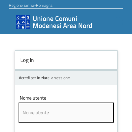
Vai al contenuto
Vai alla navigazione
Vai al footer
Regione Emilia-Romagna
Unione Comuni
Unione
Modenesi Area Nord
Comuni
Modenesi
Area
Nord
Log In
Accedi per iniziare la sessione
Amministrazione
Nome utente
Novità