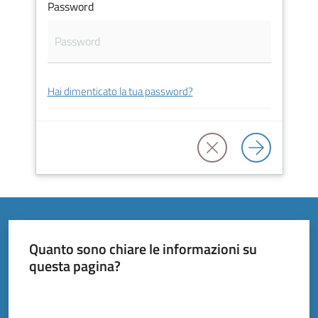
Servizi
Password
Documenti
e
Hai dimenticato la tua password?
dati
Scopri
il
territorio
Quanto sono chiare le informazioni su
questa pagina?
Tutti
Valuta da 1 a 5 stelle
per